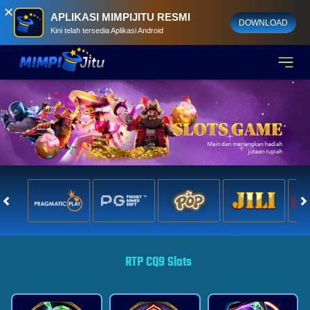
✕
APLIKASI MIMPIJITU RESMI
DOWNLOAD
Kini telah tersedia Aplikasi Android
RTP CQ9 Slots