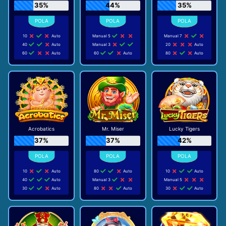
35%
44%
35%
10
Auto
Manual 5
Manual 7
40
Auto
Manual 3
20
Auto
60
Auto
60
Auto
80
Auto
Acrobatics
Mr. Miser
Lucky Tigers
37%
37%
42%
10
Auto
80
Auto
10
Auto
40
Auto
Manual 3
Manual 5
30
Auto
80
Auto
30
Auto