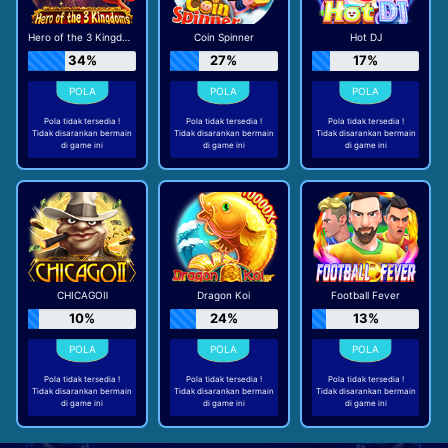
Hero of the 3 Kingdoms - Cao Cao
Coin Spinner
Hot DJ
34%
27%
17%
Pola tidak tersedia !
Pola tidak tersedia !
Pola tidak tersedia !
Tidak disarankan bermain
Tidak disarankan bermain
Tidak disarankan bermain
di game ini
di game ini
di game ini
CHICAGOⅡ
Dragon Koi
Football Fever
10%
24%
13%
Pola tidak tersedia !
Pola tidak tersedia !
Pola tidak tersedia !
Tidak disarankan bermain
Tidak disarankan bermain
Tidak disarankan bermain
di game ini
di game ini
di game ini