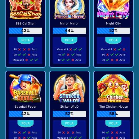
888 Cai Shen
Mirror Mirror
Night City
42%
44%
52%
90
Auto
Manual 9
Manual 5
90
Auto
40
Auto
60
Auto
Manual 3
10
Auto
90
Auto
Baseball Fever
Striker WILD
The Chicken House
42%
52%
58%
90
Auto
50
Auto
80
Auto
50
Auto
Manual 3
60
Auto