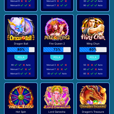
Manual 9
Manual 5
30
Auto
Manual 9
Manual 7
90
Auto
Dragon Ball
Fire Queen 2
Wing Chun
80%
73%
60%
90
Auto
Manual 3
50
Auto
Manual 7
Manual 7
80
Auto
Manual 5
30
Auto
60
Auto
Hot Spin
Lord Ganesha
Dragon's Treasure