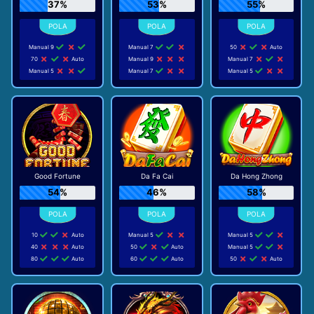
37%
53%
55%
Manual 9
Manual 7
50
Auto
70
Auto
Manual 9
Manual 7
Manual 5
Manual 7
Manual 5
Good Fortune
Da Fa Cai
Da Hong Zhong
54%
46%
58%
10
Auto
Manual 5
Manual 5
40
Auto
50
Auto
Manual 5
80
Auto
60
Auto
50
Auto