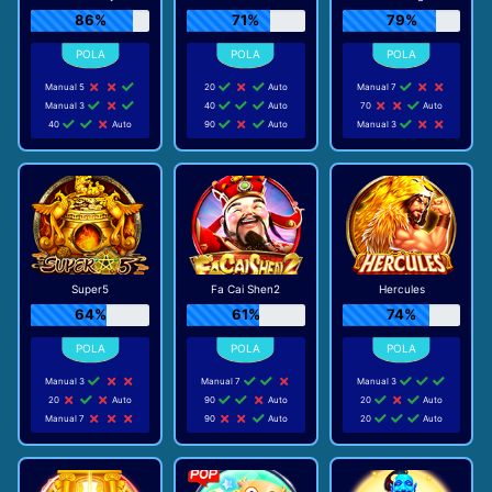
86%
71%
79%
Manual 5
20
Auto
Manual 7
Manual 3
40
Auto
70
Auto
40
Auto
90
Auto
Manual 3
Super5
Fa Cai Shen2
Hercules
64%
61%
74%
Manual 3
Manual 7
Manual 3
20
Auto
90
Auto
20
Auto
Manual 7
90
Auto
20
Auto