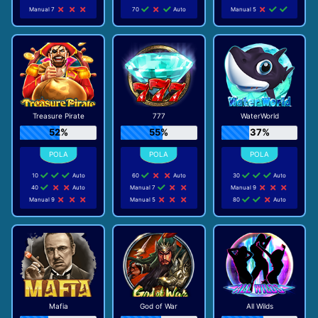
Manual 7
70
Auto
Manual 5
Treasure Pirate
777
WaterWorld
52%
55%
37%
10
Auto
60
Auto
30
Auto
40
Auto
Manual 7
Manual 9
Manual 9
Manual 5
80
Auto
Mafia
God of War
All Wilds