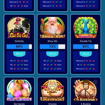
Manual 5
Manual 5
Manual 5
90
Auto
Manual 7
Manual 3
GuGuGu
Shou-Xin
Double Fly
89%
73%
85%
90
Auto
90
Auto
Manual 3
60
Auto
80
Auto
30
Auto
90
Auto
10
Auto
Manual 5
Six Candy
Kronos
5 Boxing