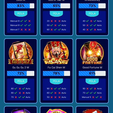
83%
65%
73%
Manual 9
20
Auto
40
Auto
Manual 9
50
Auto
50
Auto
Manual 7
60
Auto
40
Auto
Gu Gu Gu 2 M
Fa Cai Shen M
Good Fortune M
72%
78%
61%
80
Auto
90
Auto
90
Auto
90
Auto
60
Auto
70
Auto
70
Auto
50
Auto
Manual 5