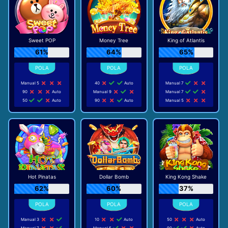
Sweet POP
Money Tree
King of Atlantis
61%
64%
65%
Manual 5
40
Auto
Manual 7
90
Auto
Manual 9
Manual 7
50
Auto
90
Auto
Manual 5
Hot Pinatas
Dollar Bomb
King Kong Shake
62%
60%
37%
Manual 3
10
Auto
50
Auto
Manual 7
Manual 5
90
Auto