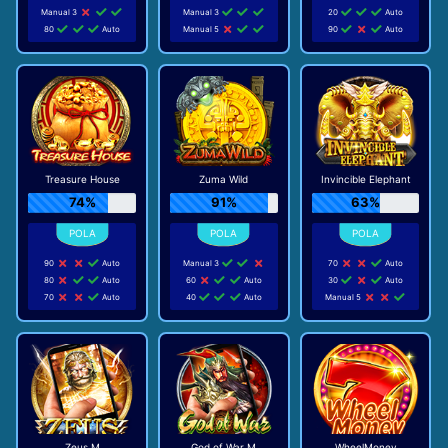
Manual 3
Manual 3
20
Auto
80
Auto
Manual 5
90
Auto
Treasure House
Zuma Wild
Invincible Elephant
74%
91%
63%
90
Auto
Manual 3
70
Auto
80
Auto
60
Auto
30
Auto
70
Auto
40
Auto
Manual 5
Zeus M
God of War M
WheelMoney