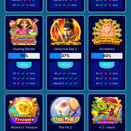
90
Auto
70
Auto
80
Auto
Floating Market
Detective Dee 2
Acrobatics
55%
37%
40%
50
Auto
80
Auto
90
Auto
70
Auto
Manual 9
90
Auto
20
Auto
Manual 3
40
Auto
Mummy's Treasure
Thai HILO
K.O. Island