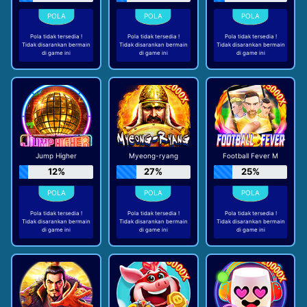
Pola tidak tersedia !
Pola tidak tersedia !
Pola tidak tersedia !
Tidak disarankan bermain
Tidak disarankan bermain
Tidak disarankan bermain
di game ini
di game ini
di game ini
Jump Higher
Myeong-ryang
Football Fever M
12%
27%
25%
Pola tidak tersedia !
Pola tidak tersedia !
Pola tidak tersedia !
Tidak disarankan bermain
Tidak disarankan bermain
Tidak disarankan bermain
di game ini
di game ini
di game ini