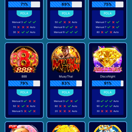
71%
69%
75%
Manual 3
50
Auto
Manual 7
70
Auto
Manual 9
Manual 7
30
Auto
Manual 9
80
Auto
888
MuayThai
DiscoNight
79%
83%
91%
Manual 9
Manual 3
20
Auto
50
Auto
60
Auto
90
Auto
Manual 5
20
Auto
30
Auto