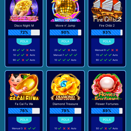
Disco Night M
Move n' Jump
Fire Chibi 2
72%
90%
93%
80
Auto
20
Auto
Manual 9
10
Auto
Manual 7
70
Auto
90
Auto
10
Auto
90
Auto
Fa Cai Fu Wa
Diamond Treasure
Flower Fortunes
76%
79%
89%
Manual 3
10
Auto
50
Auto