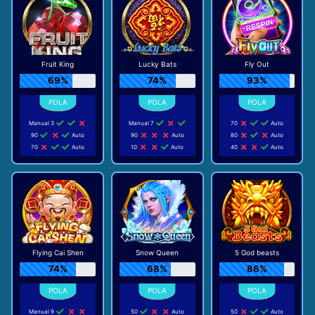
Fruit King
Lucky Bats
Fly Out
69%
74%
93%
Manual 3
Manual 7
70
Auto
90
Auto
90
Auto
80
Auto
70
Auto
10
Auto
40
Auto
Flying Cai Shen
Snow Queen
5 God beasts
74%
68%
86%
Manual 9
50
Auto
50
Auto