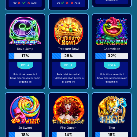
90
Auto
30
Auto
Rave Jump
Treasure Bowl
Chameleon
17%
28%
32%
Pola tidak tersedia !
Pola tidak tersedia !
Pola tidak tersedia !
Tidak disarankan bermain
Tidak disarankan bermain
Tidak disarankan bermain
di game ini
di game ini
di game ini
So Sweet
Fire Queen
Thor
18%
14%
15%