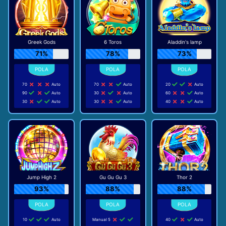
Greek Gods
6 Toros
Aladdin's lamp
71%
78%
73%
70
Auto
70
Auto
20
Auto
90
Auto
30
Auto
60
Auto
30
Auto
30
Auto
40
Auto
Jump High 2
Gu Gu Gu 3
Thor 2
93%
88%
88%
10
Auto
Manual 5
40
Auto