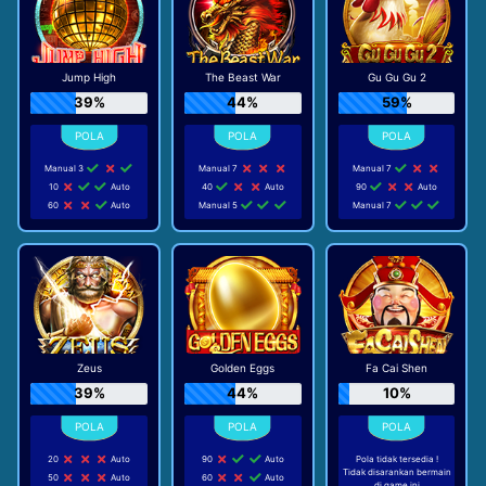
Jump High
The Beast War
Gu Gu Gu 2
39%
44%
59%
Manual 3
Manual 7
Manual 7
10
Auto
40
Auto
90
Auto
60
Auto
Manual 5
Manual 7
Zeus
Golden Eggs
Fa Cai Shen
39%
44%
10%
20
Auto
90
Auto
Pola tidak tersedia !
Tidak disarankan bermain
50
Auto
60
Auto
di game ini