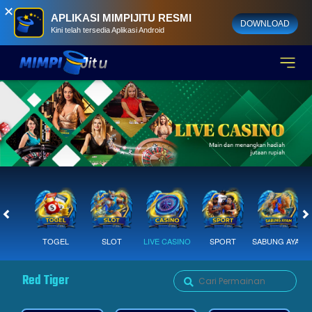
✕
APLIKASI MIMPIJITU RESMI
DOWNLOAD
Kini telah tersedia Aplikasi Android
TOGEL
SLOT
LIVE CASINO
SPORT
SABUNG AYAM
Red Tiger