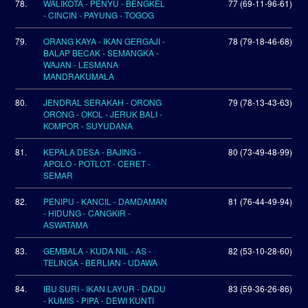
78.
WALIKOTA - PENYU - BENGKEL
77 (69-11-96-61)
- CINCIN - PAYUNG - TOGOG
79.
ORANG KAYA - IKAN GERGAJI -
78 (79-18-46-68)
BALAP BECAK - SEMANGKA -
WAJAN - LESMANA
MANDRAKUMALA
80.
JENDRAL SERAKAH - ORONG
79 (78-13-43-63)
ORONG - OKOL - JERUK BALI -
KOMPOR - SUYUDANA
81.
KEPALA DESA - BAJING -
80 (73-49-48-99)
APOLO - POTLOT - CERET -
SEMAR
82.
PENIPU - KANCIL - DAMDAMAN
81 (76-44-49-94)
- HIDUNG - CANGKIR -
ASWATAMA
83.
GEMBALA - KUDA NIL - AS -
82 (53-10-28-60)
TELINGA - BERLIAN - UDAWA
84.
IBU SURI - IKAN LAYUR - DADU
83 (59-36-26-86)
- KUMIS - PIPA - DEWI KUNTI