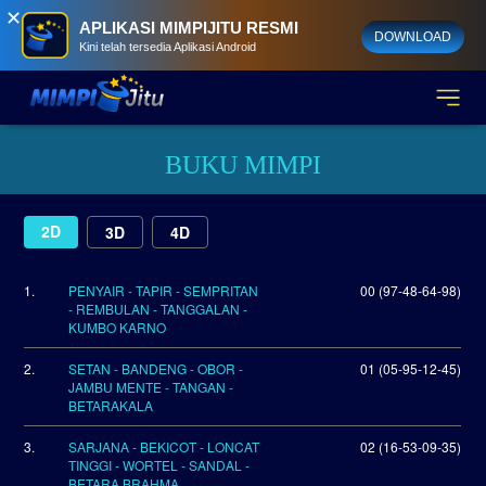
✕
APLIKASI MIMPIJITU RESMI
DOWNLOAD
Kini telah tersedia Aplikasi Android
BUKU MIMPI
2D
3D
4D
1.
PENYAIR - TAPIR - SEMPRITAN
00 (97-48-64-98)
- REMBULAN - TANGGALAN -
KUMBO KARNO
2.
SETAN - BANDENG - OBOR -
01 (05-95-12-45)
JAMBU MENTE - TANGAN -
BETARAKALA
3.
SARJANA - BEKICOT - LONCAT
02 (16-53-09-35)
TINGGI - WORTEL - SANDAL -
BETARA BRAHMA