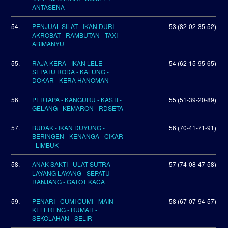
ANTASENA
54.
PENJUAL SILAT - IKAN DURI -
53 (82-02-35-52)
AKROBAT - RAMBUTAN - TAXI -
ABIMANYU
55.
RAJA KERA - IKAN LELE -
54 (62-15-95-65)
SEPATU RODA - KALUNG -
DOKAR - KERA HANOMAN
56.
PERTAPA - KANGURU - KASTI -
55 (51-39-20-89)
GELANG - KEMARON - RDSETA
57.
BUDAK - IKAN DUYUNG -
56 (70-41-71-91)
BERINGEN - KENANGA - CIKAR
- LIMBUK
58.
ANAK SAKTI - ULAT SUTRA -
57 (74-08-47-58)
LAYANG LAYANG - SEPATU -
RANJANG - GATOT KACA
59.
PENARI - CUMI CUMI - MAIN
58 (67-07-94-57)
KELERENG - RUMAH -
SEKOLAHAN - SELIR