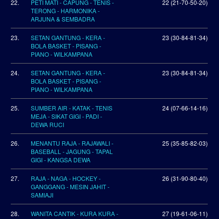
22.
PETI MATI - CAPUNG - TENIS -
22 (21-70-50-20)
TERONG - HARMONIKA -
ARJUNA & SEMBADRA
23.
SETAN GANTUNG - KERA -
23 (30-84-81-34)
BOLA BASKET - PISANG -
PIANO - WILKAMPANA
24.
SETAN GANTUNG - KERA -
23 (30-84-81-34)
BOLA BASKET - PISANG -
PIANO - WILKAMPANA
25.
SUMBER AIR - KATAK - TENIS
24 (07-66-14-16)
MEJA - SIKAT GIGI - PADI -
DEWA RUCI
26.
MENANTU RAJA - RAJAWALI -
25 (35-85-82-03)
BASEBALL - JAGUNG - TAPAL
GIGI - KANGSA DEWA
27.
RAJA - NAGA - HOCKEY -
26 (31-90-80-40)
GANGGANG - MESIN JAHIT -
SAMIAJI
28.
WANITA CANTIK - KURA KURA -
27 (19-61-06-11)