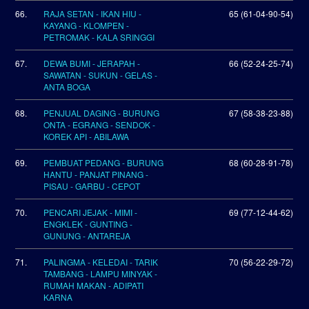
66.
RAJA SETAN - IKAN HIU -
65 (61-04-90-54)
KAYANG - KLOMPEN -
PETROMAK - KALA SRINGGI
67.
DEWA BUMI - JERAPAH -
66 (52-24-25-74)
SAWATAN - SUKUN - GELAS -
ANTA BOGA
68.
PENJUAL DAGING - BURUNG
67 (58-38-23-88)
ONTA - EGRANG - SENDOK -
KOREK API - ABILAWA
69.
PEMBUAT PEDANG - BURUNG
68 (60-28-91-78)
HANTU - PANJAT PINANG -
PISAU - GARBU - CEPOT
70.
PENCARI JEJAK - MIMI -
69 (77-12-44-62)
ENGKLEK - GUNTING -
GUNUNG - ANTAREJA
71.
PALINGMA - KELEDAI - TARIK
70 (56-22-29-72)
TAMBANG - LAMPU MINYAK -
RUMAH MAKAN - ADIPATI
KARNA