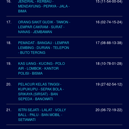
16.
JENDRAL - KERBAU -
15 (11-54-00-04)
MENDAYUNG - PEPAYA - JALA -
BIMA
17.
ORANG SAKIT GUDIK - TAWON -
16 (02-74-15-24)
LEMPAR CAKRAM - SURAT -
NANAS - JEMBAWAN
18.
PEMADAT - BANGAU - LEMPAR
17 (08-88-13-38)
LEMBING - DURIAN - TELEPON
- BUTO TERONG
19.
KAS UANG - KUCING - POLO
18 (10-78-01-28)
AIR - LOMBOK - KANTOR
POLISI - BISMA
20.
PELACUR KELAS TINGGI -
19 (27-62-54-12)
KUPUKUPU - SEPAK BOLA -
SRIKAYA (SIRSAT) - BAN
SEPEDA - BANOWATI
21.
ISTRI SEJATI - LALAT - VOLLY
20 (06-72-19-22)
BALL - PALU - BAN MOBIL -
SETIAWATI