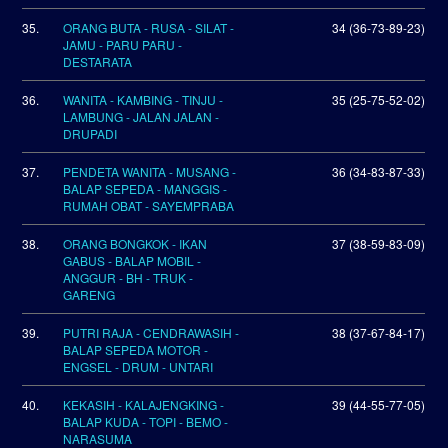
35.
ORANG BUTA - RUSA - SILAT -
34 (36-73-89-23)
JAMU - PARU PARU -
DESTARATA
36.
WANITA - KAMBING - TINJU -
35 (25-75-52-02)
LAMBUNG - JALAN JALAN -
DRUPADI
37.
PENDETA WANITA - MUSANG -
36 (34-83-87-33)
BALAP SEPEDA - MANGGIS -
RUMAH OBAT - SAYEMPRABA
38.
ORANG BONGKOK - IKAN
37 (38-59-83-09)
GABUS - BALAP MOBIL -
ANGGUR - BH - TRUK -
GARENG
39.
PUTRI RAJA - CENDRAWASIH -
38 (37-67-84-17)
BALAP SEPEDA MOTOR -
ENGSEL - DRUM - UNTARI
40.
KEKASIH - KALAJENGKING -
39 (44-55-77-05)
BALAP KUDA - TOPI - BEMO -
NARASUMA