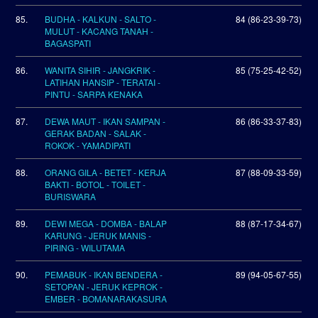
85.
BUDHA - KALKUN - SALTO -
84 (86-23-39-73)
MULUT - KACANG TANAH -
BAGASPATI
86.
WANITA SIHIR - JANGKRIK -
85 (75-25-42-52)
LATIHAN HANSIP - TERATAI -
PINTU - SARPA KENAKA
87.
DEWA MAUT - IKAN SAMPAN -
86 (86-33-37-83)
GERAK BADAN - SALAK -
ROKOK - YAMADIPATI
88.
ORANG GILA - BETET - KERJA
87 (88-09-33-59)
BAKTI - BOTOL - TOILET -
BURISWARA
89.
DEWI MEGA - DOMBA - BALAP
88 (87-17-34-67)
KARUNG - JERUK MANIS -
PIRING - WILUTAMA
90.
PEMABUK - IKAN BENDERA -
89 (94-05-67-55)
SETOPAN - JERUK KEPROK -
EMBER - BOMANARAKASURA