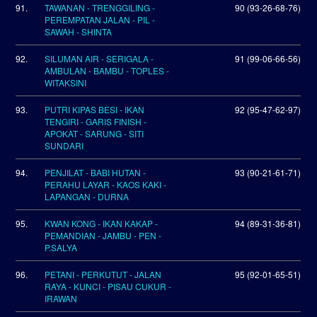
91.
TAWANAN - TRENGGILING -
90 (93-26-68-76)
PEREMPATAN JALAN - PIL -
SAWAH - SHINTA
92.
SILUMAN AIR - SERIGALA -
91 (99-06-66-56)
AMBULAN - BAMBU - TOPLES -
WITAKSINI
93.
PUTRI KIPAS BESI - IKAN
92 (95-47-62-97)
TENGIRI - GARIS FINISH -
APOKAT - SARUNG - SITI
SUNDARI
94.
PENJILAT - BABI HUTAN -
93 (90-21-61-71)
PERAHU LAYAR - KAOS KAKI -
LAPANGAN - DURNA
95.
KWAN KONG - IKAN KAKAP -
94 (89-31-36-81)
PEMANDIAN - JAMBU - PEN -
P.SALYA
96.
PETANI - PERKUTUT - JALAN
95 (92-01-65-51)
RAYA - KUNCI - PISAU CUKUR -
IRAWAN