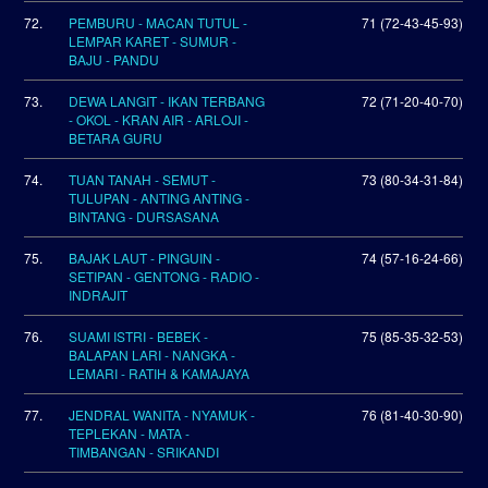
72.
PEMBURU - MACAN TUTUL -
71 (72-43-45-93)
LEMPAR KARET - SUMUR -
BAJU - PANDU
73.
DEWA LANGIT - IKAN TERBANG
72 (71-20-40-70)
- OKOL - KRAN AIR - ARLOJI -
BETARA GURU
74.
TUAN TANAH - SEMUT -
73 (80-34-31-84)
TULUPAN - ANTING ANTING -
BINTANG - DURSASANA
75.
BAJAK LAUT - PINGUIN -
74 (57-16-24-66)
SETIPAN - GENTONG - RADIO -
INDRAJIT
76.
SUAMI ISTRI - BEBEK -
75 (85-35-32-53)
BALAPAN LARI - NANGKA -
LEMARI - RATIH & KAMAJAYA
77.
JENDRAL WANITA - NYAMUK -
76 (81-40-30-90)
TEPLEKAN - MATA -
TIMBANGAN - SRIKANDI