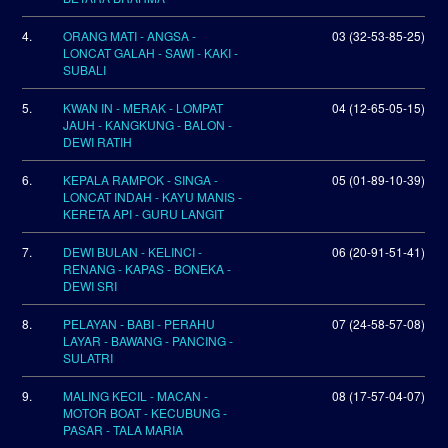
4.
ORANG MATI - ANGSA -
03 (32-53-85-25)
LONCAT GALAH - SAWI - KAKI -
SUBALI
5.
KWAN IN - MERAK - LOMPAT
04 (12-65-05-15)
JAUH - KANGKUNG - BALON -
DEWI RATIH
6.
KEPALA RAMPOK - SINGA -
05 (01-89-10-39)
LONCAT INDAH - KAYU MANIS -
KERETA API - GURU LANGIT
7.
DEWI BULAN - KELINCI -
06 (20-91-51-41)
RENANG - KAPAS - BONEKA -
DEWI SRI
8.
PELAYAN - BABI - PERAHU
07 (24-58-57-08)
LAYAR - BAWANG - PANCING -
SULATRI
9.
MALING KECIL - MACAN -
08 (17-57-04-07)
MOTOR BOAT - KECUBUNG -
PASAR - TALA MARIA