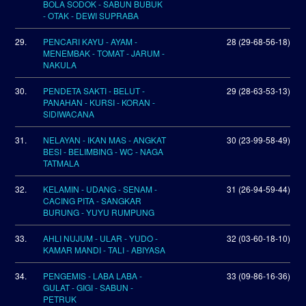
BOLA SODOK - SABUN BUBUK
- OTAK - DEWI SUPRABA
29.
PENCARI KAYU - AYAM -
28 (29-68-56-18)
MENEMBAK - TOMAT - JARUM -
NAKULA
30.
PENDETA SAKTI - BELUT -
29 (28-63-53-13)
PANAHAN - KURSI - KORAN -
SIDIWACANA
31.
NELAYAN - IKAN MAS - ANGKAT
30 (23-99-58-49)
BESI - BELIMBING - WC - NAGA
TATMALA
32.
KELAMIN - UDANG - SENAM -
31 (26-94-59-44)
CACING PITA - SANGKAR
BURUNG - YUYU RUMPUNG
33.
AHLI NUJUM - ULAR - YUDO -
32 (03-60-18-10)
KAMAR MANDI - TALI - ABIYASA
34.
PENGEMIS - LABA LABA -
33 (09-86-16-36)
GULAT - GIGI - SABUN -
PETRUK