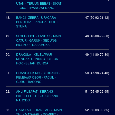
UTAN - TERJUN BEBAS - SIKAT
- TOKO - HYANG WENANG
48.
BANCI - ZEBRA - UPACARA
47 (50-92-21-42)
BENDERA - TANGGA - HOTEL -
STUNA
49.
SI CEROBOH - LANDAK - MAIN
48 (46-00-79-50)
CATUR - GARUK - GEDUNG
BIOSKOP - DASAMUKA
50.
DRAKULA - KELELAWAR -
49 (41-80-70-30)
MENDAKI GUNUNG - CETOK -
ROK - BETARI DURGA
51.
ORANG ESKIMO - BERUANG -
50 (47-98-74-48)
PEMBAWA OBOR - PACUL -
GURU - BAGONG
52.
AHLI FILSAFAT - KERANG -
51 (55-45-22-95)
PATE LELE - TEBU - CELANA -
NARODO
53.
RAJA LAUT - IKAN PAUS - MAIN
52 (66-03-99-85)
TALI - MATAHARI - DOMPET -