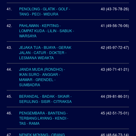
41.
PENOLONG - GLATIK - GOLF -
40 (43-76-78-26)
TANG - PECI - WIDURA
42.
PAHLAWAN - KEPITING -
41 (49-56-76-06)
LOMPAT KUDA - LILIN - SABUK -
WARSAYA
43.
JEJAKA TUA - BUAYA - GERAK
42 (45-97-72-47)
JALAN - CATUR - DOKTER -
LESMANA WIDAKTA
44.
JANDA MUDA (RONDHO) -
43 (40-71-41-21)
IKAN SURO - ANGGAR -
MAWAR - GRENDEL -
SUMBADRA
45.
BERANDAL - BADAK - SKIAIR -
44 (39-81-86-31)
SERULING - SISIR - CITRAKSA
46.
PENGEMBARA - BANTENG -
45 (42-51-75-01)
TERBANG LAYANG - KENDI -
TAS - RAMA
47.
NENEK MOYANG - ORANG
46 (48-64-73-14)